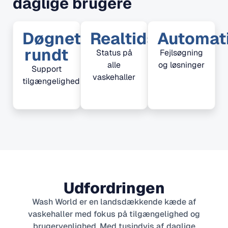
daglige brugere
Døgnet
Realtids
Automat
rundt
Status på
Fejlsøgning
alle
og løsninger
Support
vaskehaller
tilgængelighed
Udfordringen
Wash World er en landsdækkende kæde af
vaskehaller med fokus på tilgængelighed og
brugervenlighed. Med tusindvis af daglige